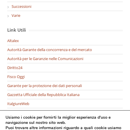
Successioni
Varie
Link Utili
Altalex
Autorità Garante della concorrenza e del mercato
Autorità per le Garanzie nelle Comunicazioni
Diritto24
Fisco Oggi
Garante per la protezione dei dati personali
Gazzetta Ufficiale della Repubblica Italiana
ItalgiureWeb
Italia Oggi
Usiamo i cookie per fornirti la miglior esperienza d'uso e
Ministero della Giustizia
navigazione sul nostro sito web.
Puoi trovare altre informazioni riguardo a quali cookie usiamo