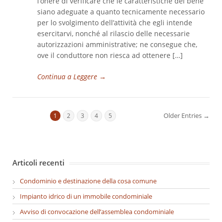
l’onere di verificare che le caratteristiche del bene
siano adeguate a quanto tecnicamente necessario
per lo svolgimento dell’attività che egli intende
esercitarvi, nonché al rilascio delle necessarie
autorizzazioni amministrative; ne consegue che,
ove il conduttore non riesca ad ottenere […]
Continua a Leggere
→
Older Entries →
1
2
3
4
5
Articoli recenti
Condominio e destinazione della cosa comune
Impianto idrico di un immobile condominiale
Avviso di convocazione dell’assemblea condominiale