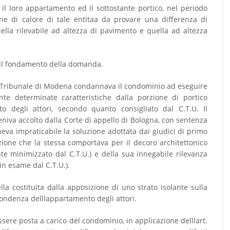
 il loro appartamento ed il sottostante portico, nel periodo
one di calore di tale entitaa da provare una differenza di
ella rilevabile ad altezza di pavimento e quella ad altezza
a il fondamento della domanda.
l Tribunale di Modena condannava il condominio ad eseguire
te determinate caratteristiche dalla porzione di portico
to degli attori, secondo quanto consigliato dal C.T.U. Il
iva accolto dalla Corte di appello di Bologna, con sentenza
eva impraticabile la soluzione adottata dai giudici di primo
zione che la stessa comportava per il decoro architettonico
te minimizzato dal C.T.U.) e della sua innegabile rilevanza
in esame dal C.T.U.).
la costituita dalla apposizione di uno strato isolante sulla
ispondenza delllappartamento degli attori.
ssere posta a carico del condominio, in applicazione delllart.