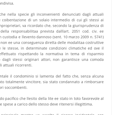
ondivisa.
he nella specie gli inconvenienti denunciati dagli attuali
e coibentazione di un solaio intermedio di cui gli stessi ai
omproprietari, va ricordato che, secondo la giurisprudenza di
 della responsabilitaa prevista dalllart. 2051 cod. civ. ee
in custodia e llevento dannoso (sent. 10 marzo 2009 n. 5741)
 non ee una conseguenza diretta delle modalitaa costruttive
e le stesse, in determinate condizioni climatiche ed ove il
ffettuato rispettando la normativa in tema di risparmio
dagli stessi originari attori, non garantisce una comoda
i attuali ricorrenti.
entale il condominio si lamenta del fatto che, senza alcuna
ato totalmente vincitore, sia stato condannato a rimborsare
tori soccombenti.
o pacifico che llesito della lite ee stato in toto favorevole al
 spese a carico dello stesso deve ritenersi illegittima.