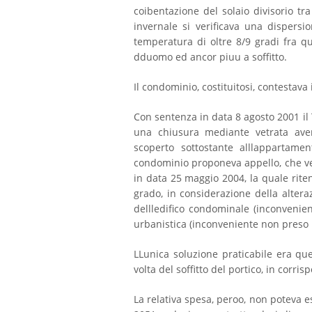
coibentazione del solaio divisorio tra
invernale si verificava una dispersi
temperatura di oltre 8/9 gradi fra qu
dduomo ed ancor piuu a soffitto.
Il condominio, costituitosi, contestav
Con sentenza in data 8 agosto 2001 i
una chiusura mediante vetrata aven
scoperto sottostante alllappartamen
condominio proponeva appello, che ven
in data 25 maggio 2004, la quale riten
grado, in considerazione della altera
dellledifico condominale (inconvenien
urbanistica (inconveniente non preso 
LLunica soluzione praticabile era quel
volta del soffitto del portico, in corr
La relativa spesa, peroo, non poteva e