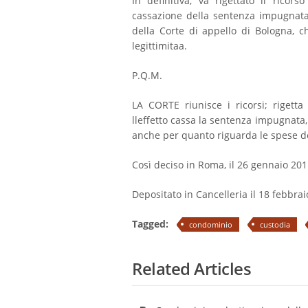
In definitiva, va rigettato il ricor
cassazione della sentenza impugnata
della Corte di appello di Bologna, c
legittimitaa.
P.Q.M.
LA CORTE riunisce i ricorsi; rigetta 
lleffetto cassa la sentenza impugnata,
anche per quanto riguarda le spese de
Così deciso in Roma, il 26 gennaio 201
Depositato in Cancelleria il 18 febbra
Tagged:
condominio
custodia
Related Articles