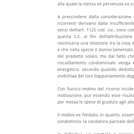
alla quale la stessa ee pervenuta va c
A prescindere dalla considerazione c
ricorrenti derivano dalla insufficient
sensi delllart. 1125 cod. civ., sono c
questa S.C. ai fini delllattribuzione
necessaria una relazione tra la cosa 
e che nella specie il danno lamentato
del predetto solaio, ma dal fatto ch
riscaldamento condominiale venga e
energetico, secondo quando dedotto 
vivibilitaa del loro llappartamento degl
Con llunico motivo del ricorso incid
motivazione, pur essendo esse risult
per metaa le spese di giudizio agli at
Il motivo ee fondato, in quanto, essend
condominio, la condanna parziale delle