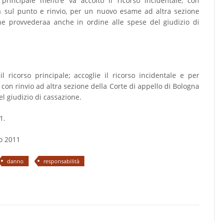
so principale mentre va accolto il ricorso incidentale, con
 sul punto e rinvio, per un nuovo esame ad altra sezione
he provvederaa anche in ordine alle spese del giudizio di
il ricorso principale; accoglie il ricorso incidentale e per
 con rinvio ad altra sezione della Corte di appello di Bologna
l giudizio di cassazione.
1.
io 2011
danno
responsabilità