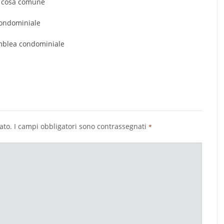
a cosa comune
condominiale
emblea condominiale
ato.
I campi obbligatori sono contrassegnati
*