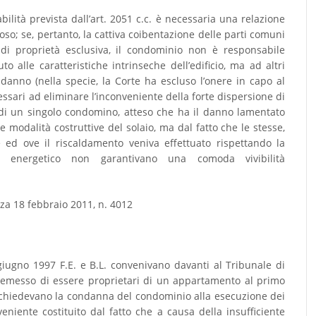
abilità prevista dall’art. 2051 c.c. è necessaria una relazione
oso; se, pertanto, la cattiva coibentazione delle parti comuni
 di proprietà esclusiva, il condominio non è responsabile
o alle caratteristiche intrinseche dell’edificio, ma ad altri
 danno (nella specie, la Corte ha escluso l’onere in capo al
ssari ad eliminare l’inconveniente della forte dispersione di
o di un singolo condomino, atteso che ha il danno lamentato
modalità costruttive del solaio, ma dal fatto che le stesse,
 ed ove il riscaldamento veniva effettuato rispettando la
 energetico non garantivano una comoda vivibilità
nza 18 febbraio 2011, n. 4012
 giugno 1997 F.E. e B.L. convenivano davanti al Tribunale di
emesso di essere proprietari di un appartamento al primo
 chiedevano la condanna del condominio alla esecuzione dei
eniente costituito dal fatto che a causa della insufficiente