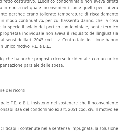
difetto costruttivo. LLedifico condominiale non aveva difetti
ito in epoca nel quale inconvenienti come quello per cui era
nte perchee erano tollerate temperature di riscaldamento
in modo continuativo, per cui llasserito danno, che la cosa
la specie il solaio del portico condominiale, ponte termico
proprietaa individuale non aveva il requisito delllingiustizia
le ai sensi delllart. 2043 cod. civ. Contro tale decisione hanno
 unico motivo, F.E. e B.L..
io, che ha anche proposto ricorso incidentale, con un unico
mpensazione parziale delle spese.
e dei ricorsi.
pale F.E. e B.L. insistono nel sostenere che llinconveniente
sabilitaa del condominio ex art. 2051 cod. civ. Il motivo ee
criticabili contenute nella sentenza impugnata, la soluzione