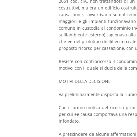
2051 cod. civ., non trattandosi di un 
costruttivi, ma era un edificio costru
causa non si avvertivano sempliceme
maggiori e gli impianti funzionavano 
comune in custodia al condominio (nel
sulllambiente esterno) cagionava alla 
che ee nel prototipo delllillecito civi
proposto ricorso per cassazione, con un
Resiste con controricorso il condomin
motivo, con il quale si duole della co
MOTIVI DELLA DECISIONE
Va preliminarmente disposta la riunion
Con il primo motivo del ricorso princi
per cui ee causa comportava una respon
infondato.
A prescindere da alcune affermazioni 