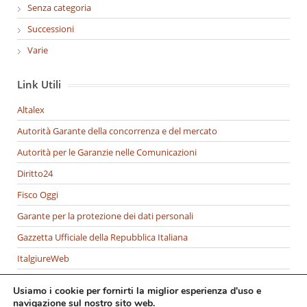
Senza categoria
Successioni
Varie
Link Utili
Altalex
Autorità Garante della concorrenza e del mercato
Autorità per le Garanzie nelle Comunicazioni
Diritto24
Fisco Oggi
Garante per la protezione dei dati personali
Gazzetta Ufficiale della Repubblica Italiana
ItalgiureWeb
Italia Oggi
Usiamo i cookie per fornirti la miglior esperienza d'uso e
Ministero della Giustizia
navigazione sul nostro sito web.